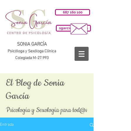
687 160 100
sgarciab@cop.es
SONIA GARCÍA
Psicóloga y Sexóloga Clínica
Colegiada M-27.993
El Blog de Sonia
García
Psicología y Sexología para tod@s
Entrada