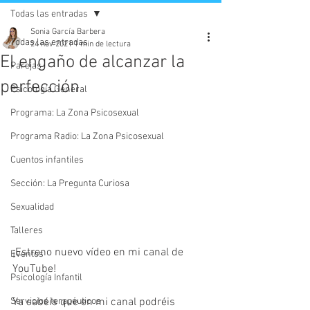
Todas las entradas
Sonia García Barbera
Todas las entradas
24 nov 2021
1 min de lectura
El engaño de alcanzar la
Parejas
perfección
Psicología General
Programa: La Zona Psicosexual
Programa Radio: La Zona Psicosexual
Cuentos infantiles
Sección: La Pregunta Curiosa
Sexualidad
Talleres
¡Estreno nuevo vídeo en mi canal de 
Eventos
YouTube! 
Psicología Infantil
Ya sabéis que en mi canal podréis 
Servicios terapéuticos