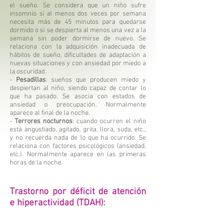
el sueño. Se considera que un niño sufre
insomnio si al menos dos veces por semana
necesita más de 45 minutos para quedarse
dormido o si se despierta al menos una vez a la
semana sin poder dormirse de nuevo. Se
relaciona con la adquisición inadecuada de
hábitos de sueño, dificultades de adaptación a
nuevas situaciones y con ansiedad por miedo a
la oscuridad.
-
Pesadillas
: sueños que producen miedo y
despiertan al niño, siendo capaz de contar lo
que ha pasado. Se asocia con estados de
ansiedad o preocupación. Normalmente
aparece al final de la noche.
-
Terrores nocturnos
: cuando ocurren el niño
está angustiado, agitado, grita, llora, suda, etc.,
y no recuerda nada de lo que ha ocurrido. Se
relaciona con factores psicológicos (ansiedad,
etc.). Normalmente aparece en las primeras
horas de la noche.
Trastorno por déficit de atención
e hiperactividad (TDAH):