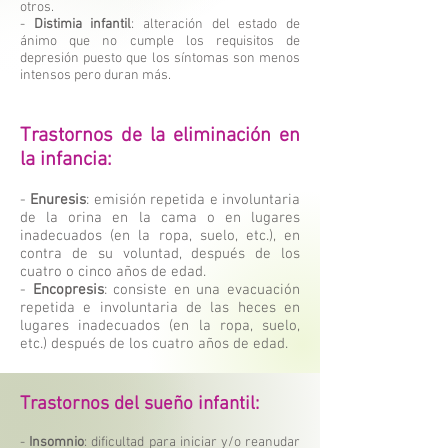
otros.
-
Distimia infantil
: alteración del estado de
ánimo que no cumple los requisitos de
depresión puesto que los síntomas son menos
intensos pero duran más.
Trastornos de la eliminación en
la infancia:
-
Enuresis
: emisión repetida e involuntaria
de la orina en la cama o en lugares
inadecuados (en la ropa, suelo, etc.), en
contra de su voluntad, después de los
cuatro o cinco años de edad.
-
Encopresis
: consiste en una evacuación
repetida e involuntaria de las heces en
lugares inadecuados (en la ropa, suelo,
etc.) después de los cuatro años de edad.
Trastornos del sueño infantil:
-
Insomnio
: dificultad para iniciar y/o reanudar