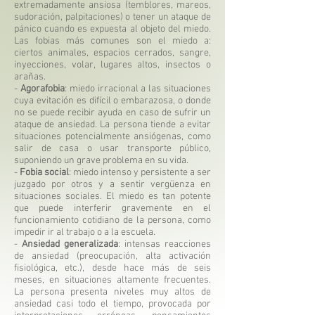
extremadamente ansiosa (temblores, mareos,
sudoración, palpitaciones) o tener un ataque de
pánico cuando es expuesta al objeto del miedo.
Las fobias más comunes son el miedo a:
ciertos animales, espacios cerrados, sangre,
inyecciones, volar, lugares altos, insectos o
arañas.
-
Agorafobia
: miedo irracional a las situaciones
cuya evitación es difícil o embarazosa, o donde
no se puede recibir ayuda en caso de sufrir un
ataque de ansiedad. La persona tiende a evitar
situaciones potencialmente ansiógenas, como
salir de casa o usar transporte público,
suponiendo un grave problema en su vida.
-
Fobia social
: miedo intenso y persistente a ser
juzgado por otros y a sentir vergüenza en
situaciones sociales. El miedo es tan potente
que puede interferir gravemente en el
funcionamiento cotidiano de la persona, como
impedir ir al trabajo o a la escuela.
-
Ansiedad generalizada
: intensas reacciones
de ansiedad (preocupación, alta activación
fisiológica, etc.), desde hace más de seis
meses, en situaciones altamente frecuentes.
La persona presenta niveles muy altos de
ansiedad casi todo el tiempo, provocada por