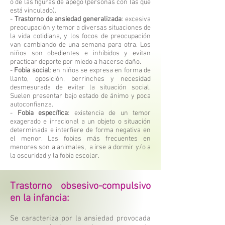
o de las figuras de apego (personas con las que
está vinculado).
-
Trastorno de ansiedad generalizada
: excesiva
preocupación y temor a diversas situaciones de
la vida cotidiana, y los focos de preocupación
van cambiando de una semana para otra. Los
niños son obedientes e inhibidos y evitan
practicar deporte por miedo a hacerse daño.
-
Fobia social
: en niños se expresa en forma de
llanto, oposición, berrinches y necesidad
desmesurada de evitar la situación social.
Suelen presentar bajo estado de ánimo y poca
autoconfianza.
-
Fobia específica
: existencia de un temor
exagerado e irracional a un objeto o situación
determinada e interfiere de forma negativa en
el menor. Las fobias más frecuentes en
menores son a animales, a irse a dormir y/o a
la oscuridad y la fobia escolar.
Trastorno obsesivo-compulsivo
en la infancia:
Se caracteriza por la ansiedad provocada