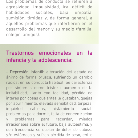
Los problemas de conducta se refieren a
agresividad, impulsividad, ira, déficit de
habilidades sociales, baja empatía,
sumisión, timidez y, de forma general, a
aquellos problemas que interfieren en el
desarrollo del menor y su medio (familia,
colegio, amigos).
Trastornos emocionales en la
infancia y la adolescencia:
-
Depresión infantil
: alteración del estado de
ánimo de forma brusca, sufriendo un cambio
radical en su conducta habitual. Se caracteriza
por síntomas como tristeza, aumento de la
irritabilidad, llanto con facilidad, pérdida de
interés por cosas que antes le gustaban, quejas
por aburrimiento, elevada sensibilidad, torpeza,
inquietud, rabietas, aislamiento social,
problemas para dormir, falta de concentración
y problemas para recordar, miedos
irracionales sobre el futuro, baja autoestima, y
con frecuencia se quejan de dolor de cabeza
y/o estómago y sufren pérdida de peso, entre