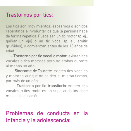
Trastornos por tics:
Los tics son movimientos, espasmos o sonidos
repentinos e involuntarios que la persona hace
de forma repetida. Puede ser un tic motor (p. ej.,
guiñar un ojo) o un tic vocal (p. ej., emitir
gruñidos), y comienzan antes de los 18 años de
edad.
-
Trastorno por tic vocal o motor
: existen tics
vocales o tics motores pero no ambos durante
al menos un año.
-
Síndrome de Tourette
: existen tics vocales
y motores aunque no se den al mismo tiempo,
por más de un año.
-
Trastorno por tic transitorio
: existen tics
vocales o tics motores no superando los doce
meses de duración.
Problemas de conducta en la
infancia y la adolescencia: