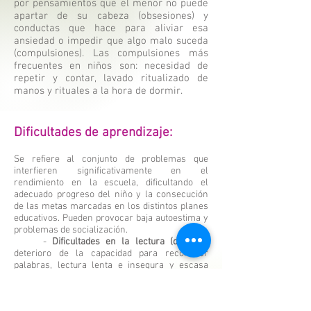
por pensamientos que el menor no puede
apartar de su cabeza (obsesiones) y
conductas que hace para aliviar esa
ansiedad o impedir que algo malo suceda
(compulsiones). Las compulsiones más
frecuentes en niños son: necesidad de
repetir y contar, lavado ritualizado de
manos y rituales a la hora de dormir.
Dificultades de aprendizaje:
Se refiere al conjunto de problemas que
interfieren significativamente en el
rendimiento en la escuela, dificultando el
adecuado progreso del niño y la consecución
de las metas marcadas en los distintos planes
educativos. Pueden provocar baja autoestima y
problemas de socialización.
-
Dificultades en la lectura (dislexia)
:
deterioro de la capacidad para reconocer
palabras, lectura lenta e insegura y escasa
comprensión.
-
Dificultades en la expresión escrita
:
deficiencias en las habilidades de escritura