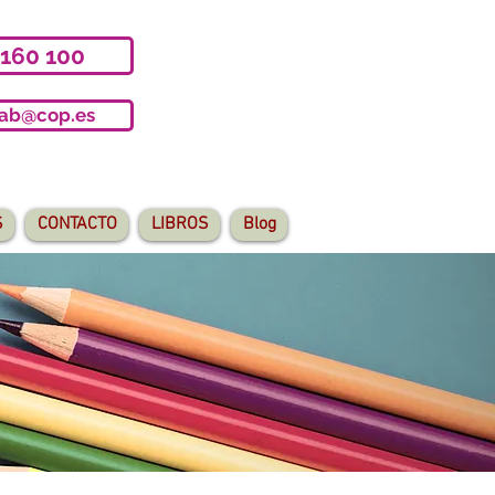
 160 100
iab@cop.es
S
CONTACTO
LIBROS
Blog