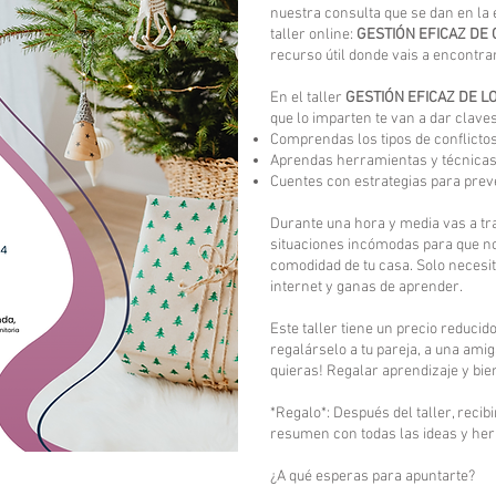
nuestra consulta que se dan en la
taller online:
GESTIÓN EFICAZ DE
recurso útil donde vais a encontr
En el taller
GESTIÓN EFICAZ DE L
que lo imparten te van a dar clave
Comprendas los tipos de conflictos
Aprendas herramientas y técnicas p
Cuentes con estrategias para preve
Durante una hora y media vas a tra
situaciones incómodas para que no
comodidad de tu casa. Solo necesit
internet y ganas de aprender.
Este taller tiene un precio reduc
regalárselo a tu pareja, a una amig
quieras! Regalar aprendizaje y bie
*Regalo*: Después del taller, recib
resumen con todas las ideas y herra
¿A qué esperas para apuntarte?