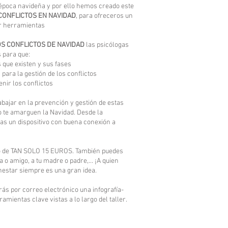
 época navideña y por ello hemos creado este
 CONFLICTOS EN NAVIDAD
, para ofreceros un
ar herramientas
OS CONFLICTOS DE NAVIDAD
las psicólogas
s para que:
 que existen y sus fases
ara la gestión de los conflictos
nir los conflictos
bajar en la prevención y gestión de estas
 te amarguen la Navidad. Desde la
as un dispositivo con buena conexión a
ido de TAN SOLO 15 EUROS. También puedes
a o amigo, a tu madre o padre,... ¡A quien
nestar siempre es una gran idea.
irás por correo electrónico una infografía-
mientas clave vistas a lo largo del taller.