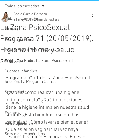
Todas las entradas
Sonia García Barbera
Todas las entradas
21 may 2019
2 min de lectura
La Zona PsicoSexual:
Parejas
Programa 71 (20/05/2019).
Psicología General
Higiene íntima y salud
Programa: La Zona Psicosexual
sexual
Programa Radio: La Zona Psicosexual
Cuentos infantiles
Programa nº 71 de La Zona PsicoSexual.
Sección: La Pregunta Curiosa
Sexualidad
 ¿Sabéis cómo realizar una higiene 
íntima correcta? ¿Qué implicaciones 
Talleres
tiene la higiene íntima en nuestra salud 
Eventos
sexual? ¿Está bien hacerse duchas 
vaginales? ¿Cómo lavarse bien el pene? 
Psicología Infantil
¿Qué es el ph vaginal? Tal vez haya 
Servicios terapéuticos
respuestas que desconozcas. En este 