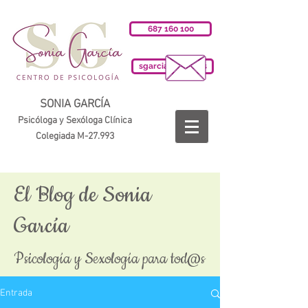
687 160 100
sgarciab@cop.es
SONIA GARCÍA
Psicóloga y Sexóloga Clínica
Colegiada M-27.993
El Blog de Sonia
García
Psicología y Sexología para tod@s
Entrada