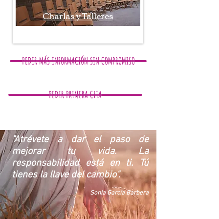
Charlas y Talleres
PEDIR MÁS INFORMACIÓN SIN COMPROMISO
PEDIR PRIMERA CITA
"Atrévete a dar el paso de
mejorar tu vida.
La
responsabilidad está en ti. Tú
tienes la llave del cambio".
Sonia García Barbera