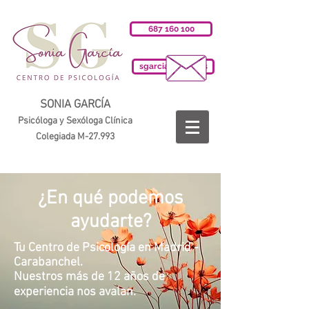
687 160 100
sgarciab@cop.es
SONIA GARCÍA
Psicóloga y Sexóloga Clínica
Colegiada M-27.993
¿En qué podemos
ayudarte?
Tu Centro de Psicología en Madrid -
Carabanchel.
Nuestros más de 12 años de
experiencia nos avalan.​