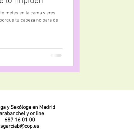
e lo impiden
, te metes en la cama y eres
 porque tu cabeza no para de
oga y Sexóloga en Madrid
arabanchel y online
687 16 01 00
sgarciab@cop.es