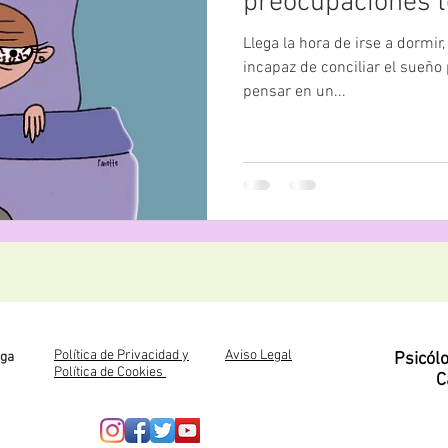
preocupaciones t
Llega la hora de irse a dormir
incapaz de conciliar el sueño
pensar en un...
Política de Privacidad y
Aviso Legal
oga
Psicól
Política de Cookies
C