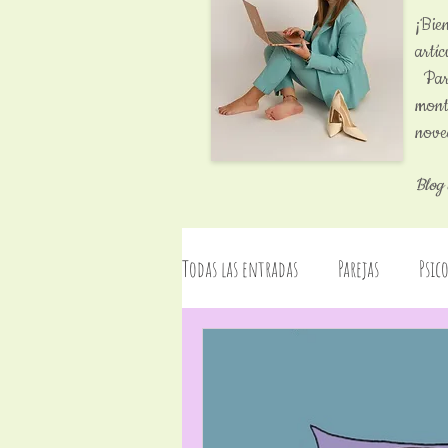
¡Bi
artí
Pare
mont
nove
Blog 
Todas las entradas
Parejas
Psic
Programa Radio: La Zona Psicosexual
Sexualidad
Talleres
Even