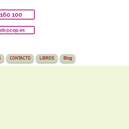
 160 100
iab@cop.es
S
CONTACTO
LIBROS
Blog