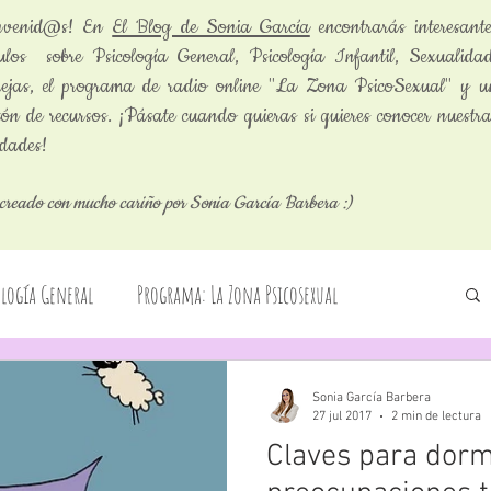
envenid@s! En
El Blog de Sonia García
encontrarás interesante
culos sobre Psicología General, Psicología Infantil, Sexualidad
jas, el programa de radio online "La Zona PsicoSexual" y u
ón de recursos. ¡Pásate cuando quieras si quieres conocer nuestr
dades!
creado con mucho cariño por Sonia García Barbera :)
ología General
Programa: La Zona Psicosexual
Cuentos infantiles
Sección: La Pregunta Curiosa
Sonia García Barbera
27 jul 2017
2 min de lectura
Claves para dorm
tos
Psicología Infantil
Servicios terapéuticos