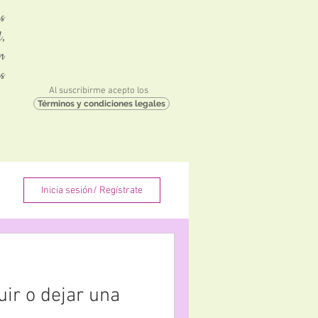
s
,
n
as
Al suscribirme acepto los
Términos y condiciones legales
Inicia sesión/ Regístrate
uir o dejar una