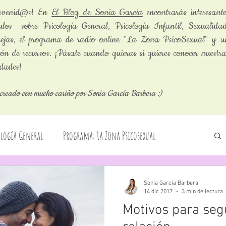
envenid@s! En
El Blog de Sonia García
encontrarás interesante
culos sobre Psicología General, Psicología Infantil, Sexualidad
jas, el programa de radio online "La Zona PsicoSexual" y u
ón de recursos. ¡Pásate cuando quieras si quieres conocer nuestr
dades!
creado con mucho cariño por Sonia García Barbera :)
ología General
Programa: La Zona Psicosexual
Cuentos infantiles
Sección: La Pregunta Curiosa
Sonia García Barbera
14 dic 2017
3 min de lectura
Motivos para seg
tos
Psicología Infantil
Servicios terapéuticos