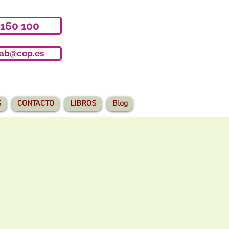
 160 100
iab@cop.es
S
CONTACTO
LIBROS
Blog