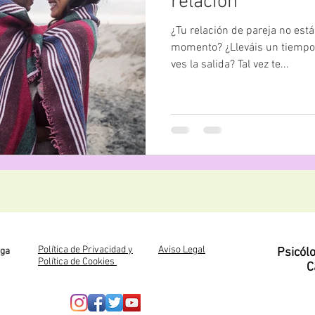
relación
¿Tu relación de pareja no es
momento? ¿Lleváis un tiempo
ves la salida? Tal vez te...
Política de Privacidad y
Aviso Legal
oga
Psicól
Política de Cookies
C