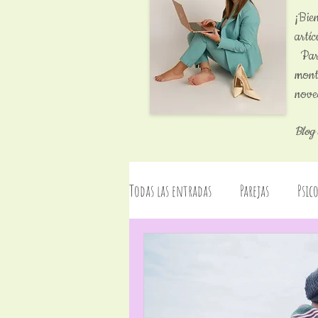
¡Bi
artí
Pare
mont
nove
Blog 
Todas las entradas
Parejas
Psic
Programa Radio: La Zona Psicosexual
Sexualidad
Talleres
Even