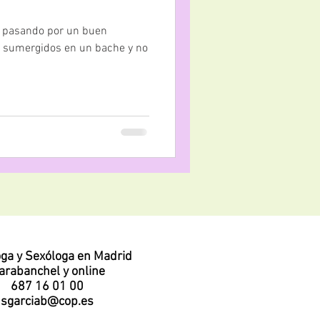
tá pasando por un buen
 sumergidos en un bache y no
oga y Sexóloga en Madrid
arabanchel y online
687 16 01 00
sgarciab@cop.es