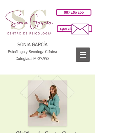
687 160 100
sgarciab@cop.es
SONIA GARCÍA
Psicóloga y Sexóloga Clínica
Colegiada M-27.993