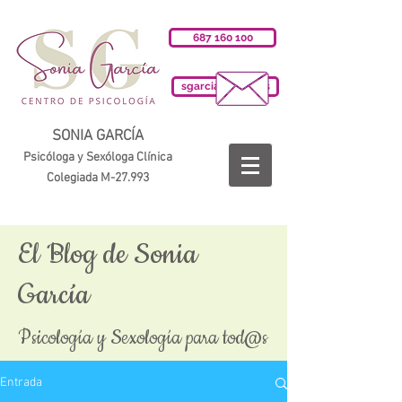
687 160 100
sgarciab@cop.es
SONIA GARCÍA
Psicóloga y Sexóloga Clínica
Colegiada M-27.993
El Blog de Sonia
García
Psicología y Sexología para tod@s
Entrada