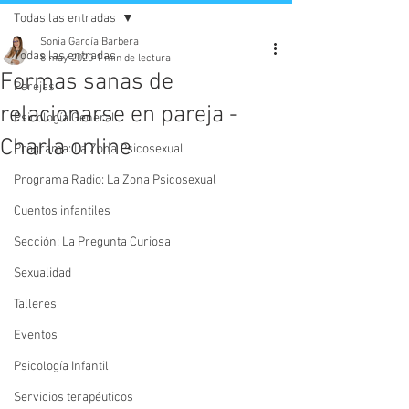
Todas las entradas
Sonia García Barbera
Todas las entradas
8 may 2020
1 min de lectura
Formas sanas de
Parejas
relacionarse en pareja -
Psicología General
Charla online
Programa: La Zona Psicosexual
Programa Radio: La Zona Psicosexual
Cuentos infantiles
Sección: La Pregunta Curiosa
Sexualidad
Talleres
Eventos
Psicología Infantil
Servicios terapéuticos