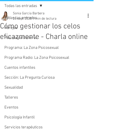
Todas las entradas
Sonia García Barbera
Todas las entradas
28 sept 2020
1 min de lectura
Cómo gestionar los celos
Parejas
eficazmente - Charla online
Psicología General
Programa: La Zona Psicosexual
Programa Radio: La Zona Psicosexual
Cuentos infantiles
Sección: La Pregunta Curiosa
Sexualidad
Talleres
Eventos
Psicología Infantil
Servicios terapéuticos