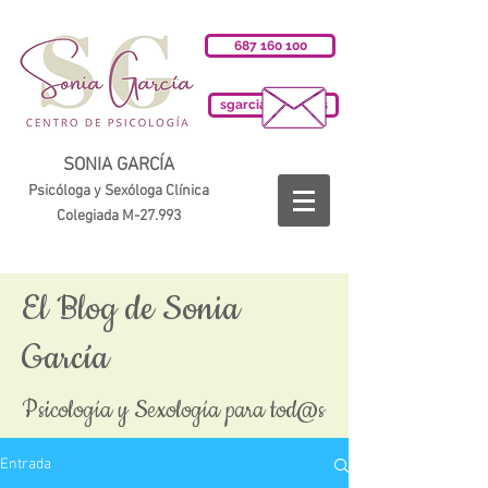
687 160 100
sgarciab@cop.es
SONIA GARCÍA
Psicóloga y Sexóloga Clínica
Colegiada M-27.993
El Blog de Sonia
García
Psicología y Sexología para tod@s
Entrada