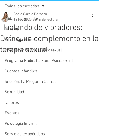
Todas las entradas
Sonia García Barbera
Todas las entradas
12 feb 2025
3 min de lectura
Hablando de vibradores:
Parejas
Dafne, un complemento en la
Psicología General
terapia sexual
Programa: La Zona Psicosexual
Programa Radio: La Zona Psicosexual
Cuentos infantiles
Sección: La Pregunta Curiosa
Sexualidad
Talleres
Eventos
Psicología Infantil
Servicios terapéuticos