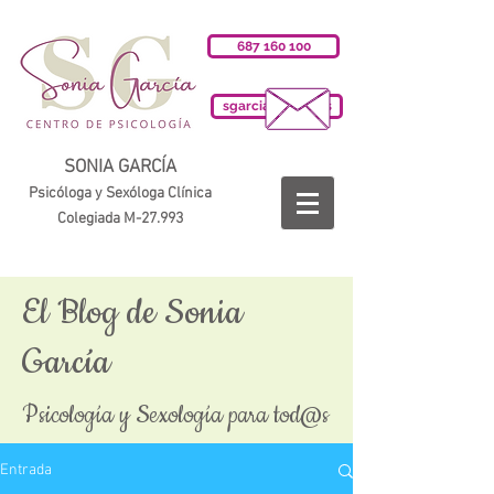
687 160 100
sgarciab@cop.es
SONIA GARCÍA
Psicóloga y Sexóloga Clínica
Colegiada M-27.993
El Blog de Sonia
García
Psicología y Sexología para tod@s
Entrada