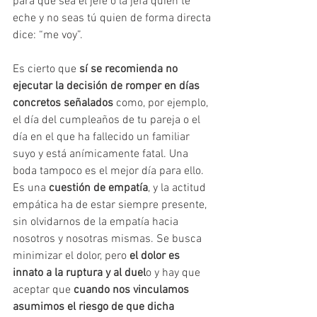
para que sea el jefe o la jefa quien te 
eche y no seas tú quien de forma directa 
dice: “me voy”.
Es cierto que 
sí se recomienda no 
ejecutar la decisión de romper en días 
concretos señalados 
como, por ejemplo, 
el día del cumpleaños de tu pareja o el 
día en el que ha fallecido un familiar 
suyo y está anímicamente fatal. Una 
boda tampoco es el mejor día para ello. 
Es una 
cuestión de empatía
, y la actitud 
empática ha de estar siempre presente, 
sin olvidarnos de la empatía hacia 
nosotros y nosotras mismas. Se busca 
minimizar el dolor, pero 
el dolor es 
innato a la ruptura y al duel
o y hay que 
aceptar que 
cuando nos vinculamos 
asumimos el riesgo de que dicha 