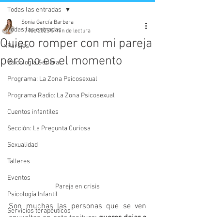
Todas las entradas
Sonia García Barbera
Todas las entradas
17 feb 2025
5 min de lectura
Quiero romper con mi pareja
Parejas
pero no es el momento
Psicología General
Programa: La Zona Psicosexual
Programa Radio: La Zona Psicosexual
Cuentos infantiles
Sección: La Pregunta Curiosa
Sexualidad
Talleres
Eventos
Pareja en crisis
Psicología Infantil
Son muchas las personas que se ven 
Servicios terapéuticos