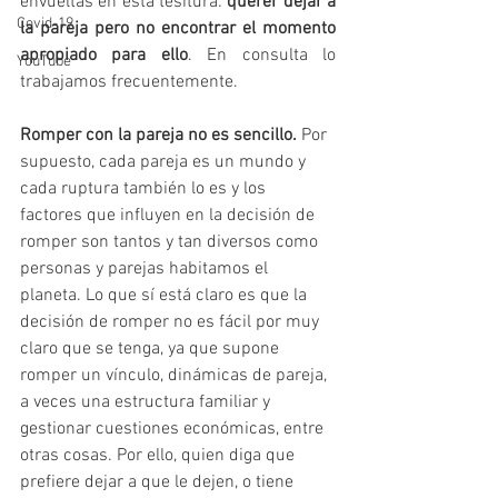
envueltas en esta tesitura: 
querer dejar a 
Covid-19
la pareja pero no encontrar el momento 
apropiado para ello
. En consulta lo 
YouTube
trabajamos frecuentemente.
Romper con la pareja no es sencillo.
 Por 
supuesto, cada pareja es un mundo y 
cada ruptura también lo es y los 
factores que influyen en la decisión de 
romper son tantos y tan diversos como 
personas y parejas habitamos el 
planeta. Lo que sí está claro es que la 
decisión de romper no es fácil por muy 
claro que se tenga, ya que supone 
romper un vínculo, dinámicas de pareja, 
a veces una estructura familiar y 
gestionar cuestiones económicas, entre 
otras cosas. Por ello, quien diga que 
prefiere dejar a que le dejen, o tiene 