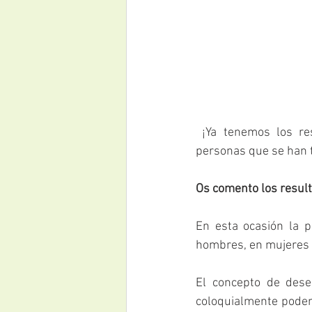
 ¡Ya tenemos los resultados de La Pregunta Curiosa! Agradezco enormemente a esas 39 
personas que se han t
Os comento los resul
En esta ocasión la p
hombres, en mujeres o
El concepto de dese
coloquialmente podem