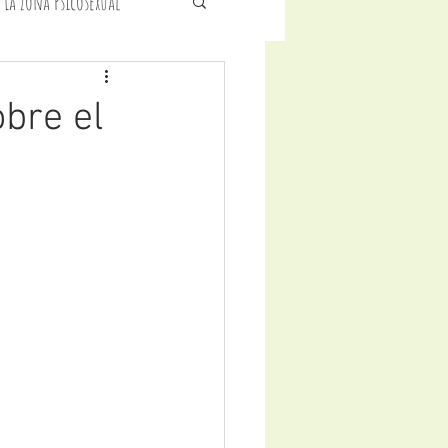
 La Zona Psicosexual
icología Infantil
bre el