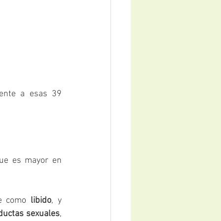
que es mayor en 
ce como 
libido
, y 
nductas sexuales
, 