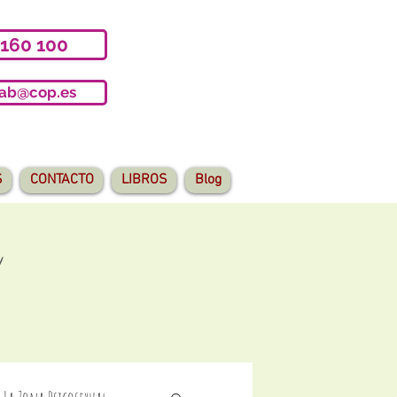
 160 100
iab@cop.es
S
CONTACTO
LIBROS
Blog