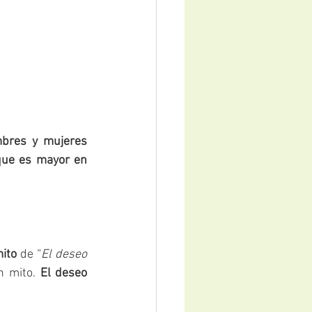
bres y mujeres 
ue es mayor en 
ito 
de “
El deseo 
n mito. 
El deseo 