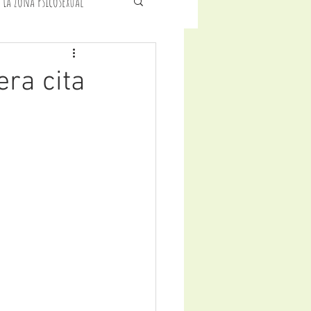
 La Zona Psicosexual
icología Infantil
ra cita