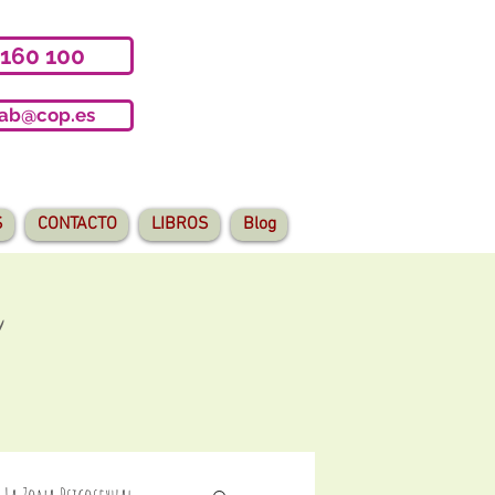
 160 100
iab@cop.es
S
CONTACTO
LIBROS
Blog