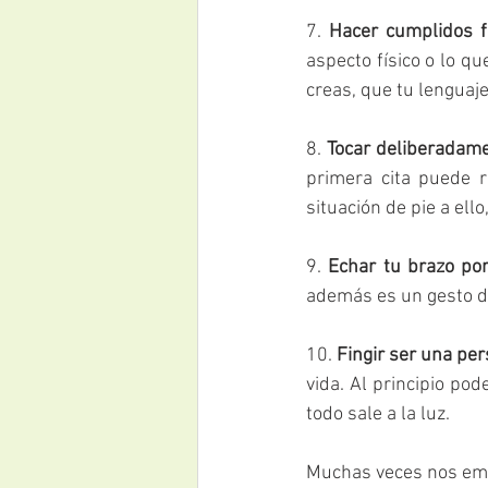
7. 
Hacer cumplidos f
aspecto físico o lo q
creas, que tu lenguaj
8. 
Tocar deliberadame
primera cita puede r
situación de pie a ell
9. 
Echar tu brazo po
además es un gesto de
10. 
Fingir ser una pe
vida. Al principio po
todo sale a la luz.
Muchas veces nos emp