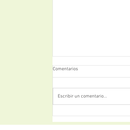
Comentarios
Escribir un comentario...
Cómo puedo superar a mi ex:
claves para entender y
atravesar el duelo tras una