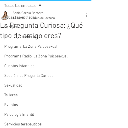
Todas las entradas
Sonia García Barbera
Todas las entradas
14 mar 2017
3 min de lectura
La Pregunta Curiosa: ¿Qué
Parejas
tipo de amigo eres?
Psicología General
Programa: La Zona Psicosexual
Programa Radio: La Zona Psicosexual
Cuentos infantiles
Sección: La Pregunta Curiosa
Sexualidad
Talleres
Eventos
Psicología Infantil
Servicios terapéuticos