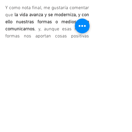
Y como nota final, me gustaría comentar 
que 
la vida avanza y se moderniza, y con 
ello nuestras formas o medios para 
comunicarnos
, y, aunque esas nuevas 
formas nos aportan cosas positivas 
como por ejemplo que nos permiten 
mantener el contacto cuando no 
podemos tener encuentros físicos por 
motivos de distancia, incompatibilidad 
de agendas o cualquier otra razón, eso 
no significa que haya que olvidarse de 
que
 somos seres sociales y que 
necesitamos del contacto con otras 
personas
, y que 
privarse de los 
encuentros físicos entre amigos es 
privarse y dejar de disfrutar de una parte 
muy importante de nuestra vida, y de 
nuestra vida social también.