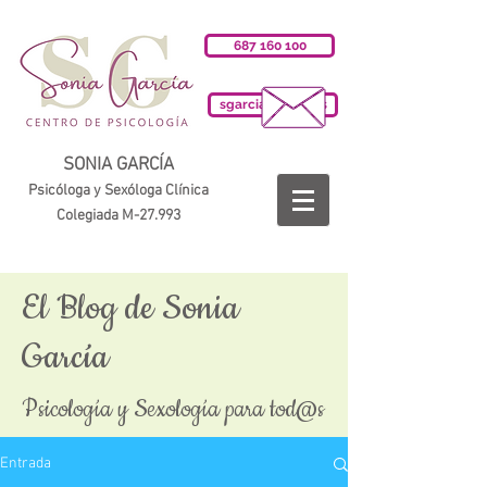
687 160 100
sgarciab@cop.es
SONIA GARCÍA
Psicóloga y Sexóloga Clínica
Colegiada M-27.993
El Blog de Sonia
García
Psicología y Sexología para tod@s
Entrada