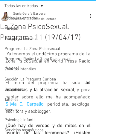
Todas las entradas
Sonia García Barbera
Todas las entradas
20 abr 2017
1 min de lectura
La Zona PsicoSexual.
Parejas
Programa 11 (19/04/17)
Psicología General
Programa: La Zona Psicosexual
¡Ya tenemos el undécimo programa de La 
Programa Radio: La Zona Psicosexual
Zona PsicoSexual en World Press Radio 
Ahora!
Cuentos infantiles
Sección: La Pregunta Curiosa
El tema del programa ha sido 
las 
Sexualidad
feromonas y la atracción sexual
, y para 
hablar sobre ello me ha acompañado 
Talleres
Silvia C. Carpallo
, periodista, sexóloga, 
Eventos
escritora y sexblogger.
Psicología Infantil
¿Qué hay de verdad y de mitos en el 
Servicios terapéuticos
asunto de las feromonas? ¿Existen 