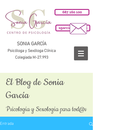
687 160 100
sgarciab@cop.es
SONIA GARCÍA
Psicóloga y Sexóloga Clínica
Colegiada M-27.993
El Blog de Sonia
García
Psicología y Sexología para tod@s
Entrada