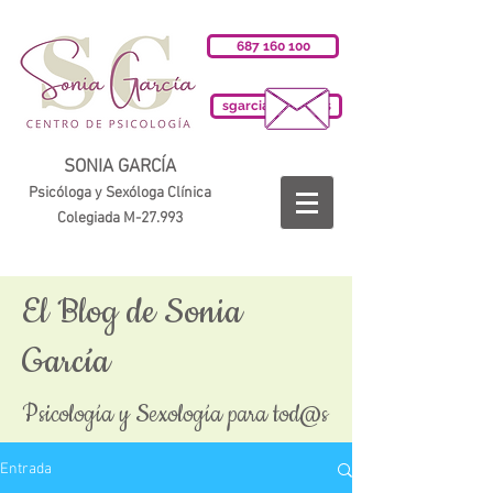
687 160 100
sgarciab@cop.es
SONIA GARCÍA
Psicóloga y Sexóloga Clínica
Colegiada M-27.993
El Blog de Sonia
García
Psicología y Sexología para tod@s
Entrada