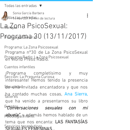
Todas las entradas
Sonia García Barbera
Todas las entradas
14 nov 2017
2 min de lectura
La Zona PsicoSexual:
Parejas
Programa 30 (13/11/2017)
Psicología General
Programa: La Zona Psicosexual
Programa nº30 de La Zona PsicoSexual 
Programa Radio: La Zona Psicosexual
en World Press Radio. 
Cuentos infantiles
¡Programa completísimo y muy 
Sección: La Pregunta Curiosa
interesante! Hemos tenido la presencia 
Sexualidad
de una invitada encantadora y que nos 
ha contado muchas cosas, 
Ana Sierra,
Talleres
que ha venido a presentarnos su libro 
Eventos
"Conversaciones sexuales con mi 
abuela"
, y además hemos hablado de un 
Psicología Infantil
tema que nos encanta: 
LAS FANTASÍAS 
Servicios terapéuticos
SEXUALES FEMENINAS . 