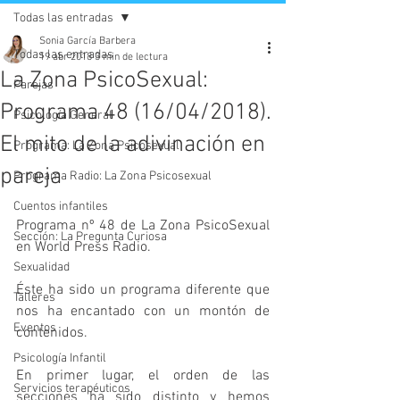
Todas las entradas
Sonia García Barbera
Todas las entradas
19 abr 2018
3 min de lectura
La Zona PsicoSexual:
Parejas
Programa 48 (16/04/2018).
Psicología General
El mito de la adivinación en
Programa: La Zona Psicosexual
pareja
Programa Radio: La Zona Psicosexual
Cuentos infantiles
Programa nº 48 de La Zona PsicoSexual 
Sección: La Pregunta Curiosa
en World Press Radio.
Sexualidad
Éste ha sido un programa diferente que 
Talleres
nos ha encantado con un montón de 
Eventos
contenidos.
Psicología Infantil
En primer lugar, el orden de las 
Servicios terapéuticos
secciones ha sido distinto y hemos 