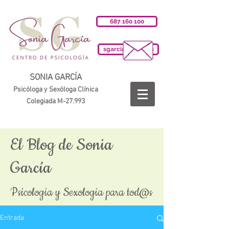
687 160 100
sgarciab@cop.es
SONIA GARCÍA
Psicóloga y Sexóloga Clínica
Colegiada M-27.993
El Blog de Sonia
García
Psicología y Sexología para tod@s
Entrada