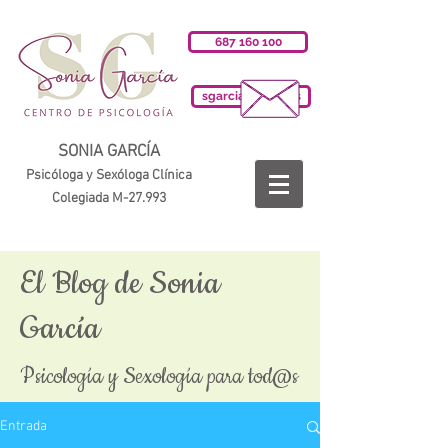
687 160 100
sgarciab@cop.es
SONIA GARCÍA
Psicóloga y Sexóloga Clínica
Colegiada M-27.993
El Blog de Sonia
García
Psicología y Sexología para tod@s
Entrada