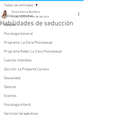
Todas las entradas
Sonia García Barbera
Todas las entradas
24 oct 2018
1 min de lectura
Habilidades de seducción
Parejas
Psicología General
Programa: La Zona Psicosexual
Programa Radio: La Zona Psicosexual
Cuentos infantiles
Sección: La Pregunta Curiosa
Sexualidad
Talleres
Eventos
Psicología Infantil
Servicios terapéuticos