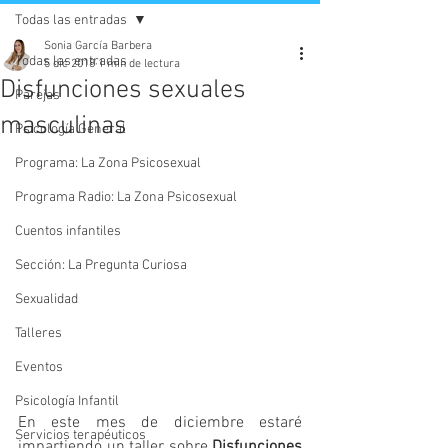
Todas las entradas
Sonia García Barbera
Todas las entradas
5 dic 2018
1 min de lectura
Disfunciones sexuales
Parejas
masculinas
Psicología General
Programa: La Zona Psicosexual
Programa Radio: La Zona Psicosexual
Cuentos infantiles
Sección: La Pregunta Curiosa
Sexualidad
Talleres
Eventos
Psicología Infantil
En este mes de diciembre estaré 
Servicios terapéuticos
impartiendo un taller sobre 
Disfunciones 