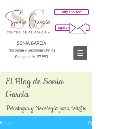
687 160 100
sgarciab@cop.es
SONIA GARCÍA
Psicóloga y Sexóloga Clínica
Colegiada M-27.993
El Blog de Sonia
García
Psicología y Sexología para tod@s
Entrada