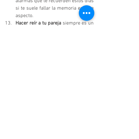
alarmas que te recuerden estos días 
si te suele fallar la memoria en este 
aspecto.
Hacer reír a tu pareja
 siempre es un 
acierto. Cuando reímos nos 
sentimos bien, nuestro cerebro se 
siente bien. Si tu pareja te hace reír, 
tu cerebro se lo agradecerá y el 
vínculo se fortalecerá mucho más 
entre vosotros.
No adoptar roles paternos ni 
maternos con la pareja. 
Si hay algo 
que es absolutamente antiseductor 
eso es tratar a tu pareja como si 
fuera tu madre/padre o actuar como 
si fueras su hijo/hija. 
Independientemente de los motivos 
que fomenten este comportamiento, 
cortan de raíz la seducción en la 