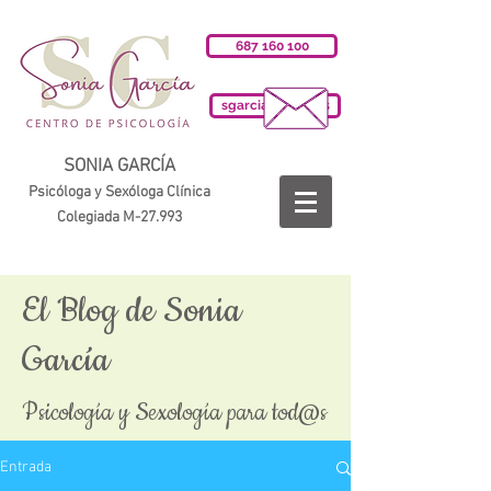
687 160 100
sgarciab@cop.es
SONIA GARCÍA
Psicóloga y Sexóloga Clínica
Colegiada M-27.993
El Blog de Sonia
García
Psicología y Sexología para tod@s
Entrada