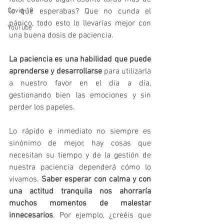
Covid-19
lo que esperabas? Que no cunda el 
pánico, todo esto lo llevarías mejor con 
YouTube
una buena dosis de paciencia.
La paciencia es una habilidad que puede 
aprenderse y desarrollarse 
para utilizarla 
a nuestro favor en el día a día, 
gestionando bien las emociones y sin 
perder los papeles.
Lo rápido e inmediato no siempre es 
sinónimo de mejor, hay cosas que 
necesitan su tiempo y de la gestión de 
nuestra paciencia dependerá cómo lo 
vivamos. 
Saber esperar con calma y con 
una actitud tranquila nos ahorraría 
muchos momentos de malestar 
innecesarios
. Por ejemplo, ¿creéis que 