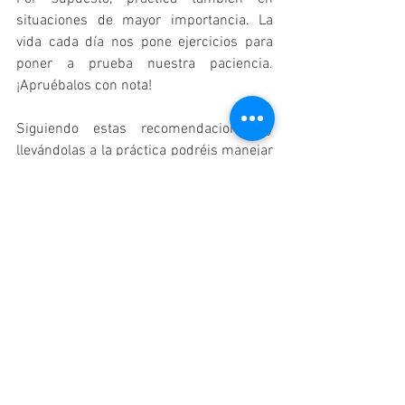
situaciones de mayor importancia. La 
vida cada día nos pone ejercicios para 
poner a prueba nuestra paciencia. 
¡Apruébalos con nota!
Siguiendo estas recomendaciones y 
llevándolas a la práctica podréis manejar 
mejor este tipo de situaciones que 
requieren de paciencia. Eso sí, necesitáis 
entrenar, pues 
paciencia, constancia y 
buenos hábitos
 son tres cuestiones que 
van de la mano.
Tendréis que saber también que puede 
ocurrir que debido al cansancio, la 
importancia que tenga un determinado 
asunto o por cualquier otra razón, en un 
momento dado cueste tirar del arsenal 