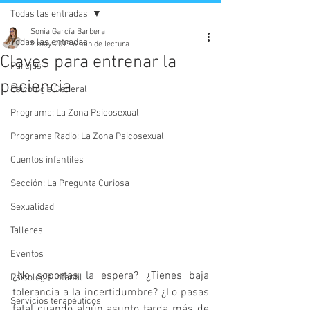
Todas las entradas
Sonia García Barbera
Todas las entradas
9 may 2019
6 min de lectura
Claves para entrenar la
Parejas
paciencia
Psicología General
Programa: La Zona Psicosexual
Programa Radio: La Zona Psicosexual
Cuentos infantiles
Sección: La Pregunta Curiosa
Sexualidad
Talleres
Eventos
¿No soportas la espera? ¿Tienes baja 
Psicología Infantil
tolerancia a la incertidumbre? ¿Lo pasas 
Servicios terapéuticos
fatal cuando algún asunto tarda más de 