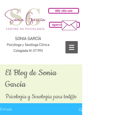
687 160 100
sgarciab@cop.es
SONIA GARCÍA
Psicóloga y Sexóloga Clínica
Colegiada M-27.993
El Blog de Sonia
García
Psicología y Sexología para tod@s
Entrada