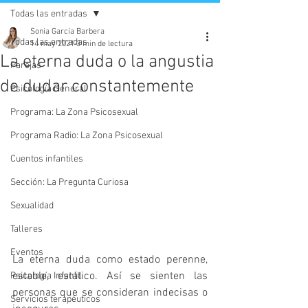
Todas las entradas
Sonia García Barbera
Todas las entradas
14 may 2021
3 min de lectura
La eterna duda o la angustia
Parejas
de dudar constantemente
Psicología General
Programa: La Zona Psicosexual
Programa Radio: La Zona Psicosexual
Cuentos infantiles
Sección: La Pregunta Curiosa
Sexualidad
Talleres
Eventos
La eterna duda como estado perenne, 
estable, estático. Así se sienten las 
Psicología Infantil
personas que se consideran indecisas o 
Servicios terapéuticos