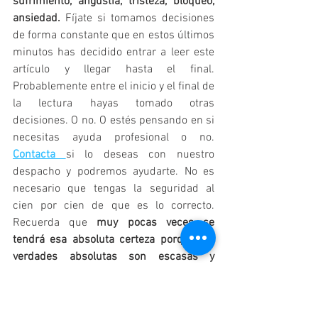
sufrimiento, angustia, tristeza, bloqueo, 
ansiedad.
 Fíjate si tomamos decisiones 
de forma constante que en estos últimos 
minutos has decidido entrar a leer este 
artículo y llegar hasta el final. 
Probablemente entre el inicio y el final de 
la lectura hayas tomado otras 
decisiones. O no. O estés pensando en si 
necesitas ayuda profesional o no. 
Contacta 
si lo deseas con nuestro 
despacho y podremos ayudarte. No es 
necesario que tengas la seguridad al 
cien por cien de que es lo correcto. 
Recuerda que 
muy pocas veces se 
tendrá esa absoluta certeza porque las 
verdades absolutas son escasas y 
tenemos que tomar decisiones 
constantemente independientemente de 
lo absoluto de la decisión. 
A veces, 