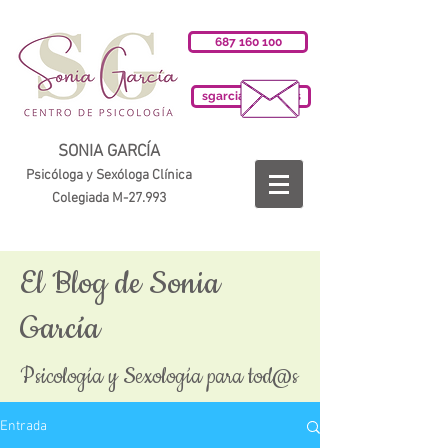
687 160 100
sgarciab@cop.es
SONIA GARCÍA
Psicóloga y Sexóloga Clínica
Colegiada M-27.993
El Blog de Sonia
García
Psicología y Sexología para tod@s
Entrada