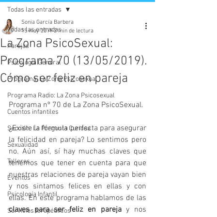
Todas las entradas
Sonia García Barbera
Todas las entradas
15 may 2019
2 min de lectura
La Zona PsicoSexual:
Parejas
Programa 70 (13/05/2019).
Psicología General
Cómo ser feliz en pareja
Programa: La Zona Psicosexual
Programa Radio: La Zona Psicosexual
Programa nº 70 de La Zona PsicoSexual.
Cuentos infantiles
¿Existe la fórmula perfecta para asegurar 
Sección: La Pregunta Curiosa
la felicidad en pareja? Lo sentimos pero 
Sexualidad
no. Aún así, sí hay muchas claves que 
Talleres
tenemos que tener en cuenta para que 
nuestras relaciones de pareja vayan bien 
Eventos
y nos sintamos felices en ellas y con 
Psicología Infantil
ellas. En este programa hablamos de las 
claves para ser feliz en pareja
 y nos 
Servicios terapéuticos