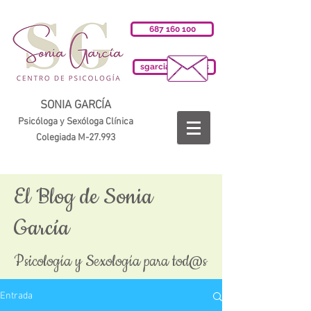
687 160 100
sgarciab@cop.es
SONIA GARCÍA
Psicóloga y Sexóloga Clínica
Colegiada M-27.993
El Blog de Sonia
García
Psicología y Sexología para tod@s
Entrada