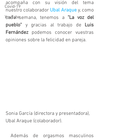
acompaña con su visión del tema 
Covid-19
nuestro colaborador 
Ubal Araque 
y, como 
YouTube
cada semana, tenemos a
 "La voz del 
pueblo"
 y gracias al trabajo de 
Luis 
Fernández
 podemos conocer vuestras 
opiniones sobre la felicidad en pareja. 
Sonia García (directora y presentadora), 
Ubal Araque (colaborador).
 Además de orgasmos masculinos 