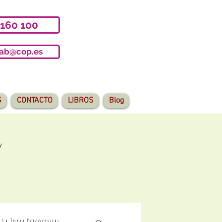
 160 100
iab@cop.es
S
CONTACTO
LIBROS
Blog