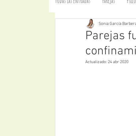
Todas las entradas
Parejas
Psic
Cuentos infantiles
Sección: L
Sonia García Barber
Parejas f
confinam
Servicios terapéuticos
Covid-1
Actualizado:
24 abr 2020