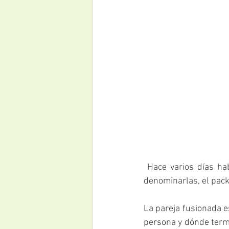
 Hace varios días hablaba en mis redes sociales sobre las parejas fusionadas o, como suelo 
denominarlas, el pack 
La pareja fusionada e
persona y dónde term