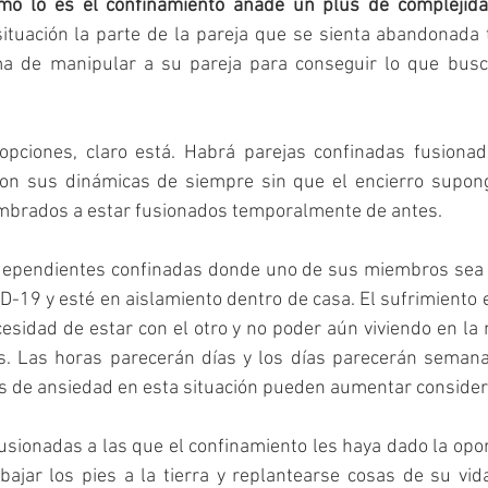
omo lo es el confinamiento añade un plus de complejid
ituación la parte de la pareja que se sienta abandonada t
 de manipular a su pareja para conseguir lo que busca
pciones, claro está. Habrá parejas confinadas fusionad
on sus dinámicas de siempre sin que el encierro supon
mbrados a estar fusionados temporalmente de antes.
dependientes confinadas donde uno de sus miembros sea u
-19 y esté en aislamiento dentro de casa. El sufrimiento 
ecesidad de estar con el otro y no poder aún viviendo en la
s. Las horas parecerán días y los días parecerán semana
os de ansiedad en esta situación pueden aumentar conside
usionadas a las que el confinamiento les haya dado la opo
 bajar los pies a la tierra y replantearse cosas de su vida