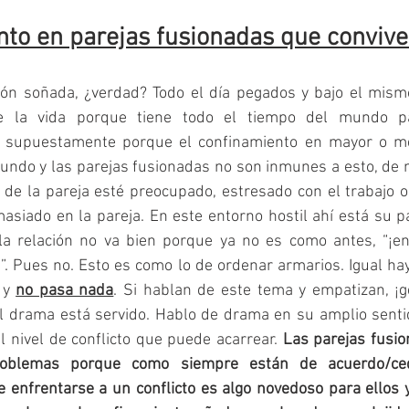
nto en parejas fusionadas que convive
ción soñada, ¿verdad? Todo el día pegados y bajo el mism
e la vida porque tiene todo el tiempo del mundo par
 supuestamente porque el confinamiento en mayor o me
undo y las parejas fusionadas no son inmunes a esto, de m
de la pareja esté preocupado, estresado con el trabajo o 
siado en la pareja. En este entorno hostil ahí está su pa
a relación no va bien porque ya no es como antes, “¡e
. Pues no. Esto es como lo de ordenar armarios. Igual hay
 y 
no pasa nada
. Si hablan de este tema y empatizan, ¡ge
el drama está servido. Hablo de drama en su amplio sentid
l nivel de conflicto que puede acarrear. 
Las parejas fusio
roblemas porque como siempre están de acuerdo/ce
 enfrentarse a un conflicto es algo novedoso para ellos y