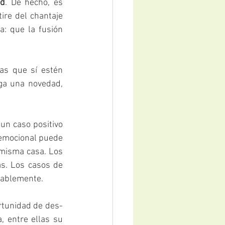
ad
. De hecho, es 
ire del chantaje 
: que la fusión 
as que sí estén 
ga una novedad, 
n caso positivo 
emocional puede 
 misma casa. Los 
s. Los casos de 
rablemente.
rtunidad de des-
, entre ellas su 