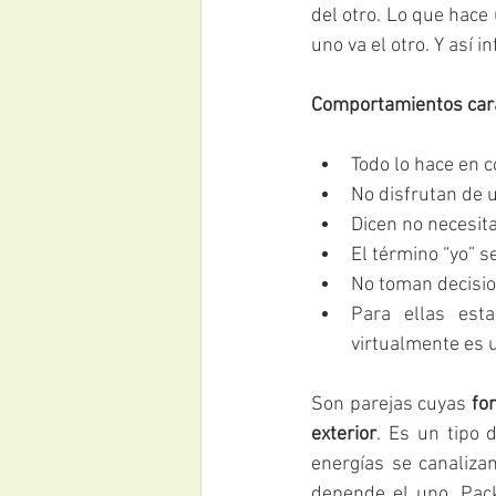
del otro. Lo que hace 
uno va el otro. Y así i
Comportamientos carac
Todo lo hace en c
No disfrutan de u
Dicen no necesita
El término “yo” s
No toman decisio
Para ellas est
virtualmente es u
Son parejas cuyas
 fo
exterior
. Es un tipo 
energías se canalizan
depende el uno. Pack