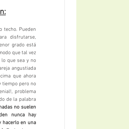
n:
o techo. Pueden 
a disfrutarse, 
nor grado está 
odo que tal vez 
lo que sea y no 
reja angustiada 
ncima que ahora 
 tiempo pero no 
nial!, problema 
o de la palabra 
nadas no suelen 
den nunca hay 
 hacerlo en una 