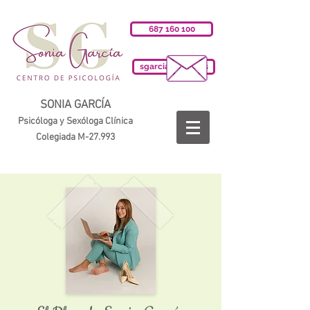
687 160 100
sgarciab@cop.es
SONIA GARCÍA
Psicóloga y Sexóloga Clínica
Colegiada M-27.993