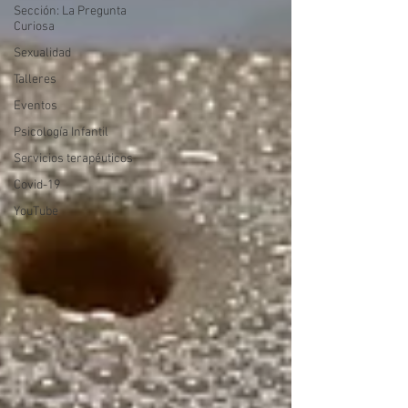
Sección: La Pregunta
Curiosa
Sexualidad
Talleres
Eventos
Psicología Infantil
Servicios terapéuticos
Covid-19
YouTube