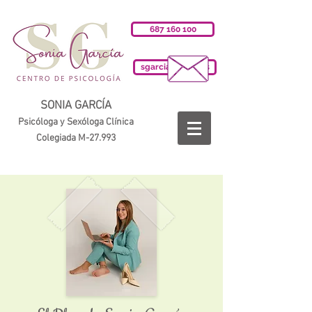
687 160 100
sgarciab@cop.es
SONIA GARCÍA
Psicóloga y Sexóloga Clínica
Colegiada M-27.993