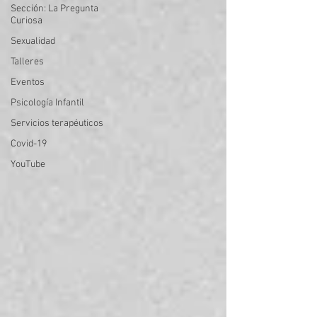
Sección: La Pregunta
Curiosa
Sexualidad
Talleres
Eventos
Psicología Infantil
Servicios terapéuticos
Covid-19
YouTube