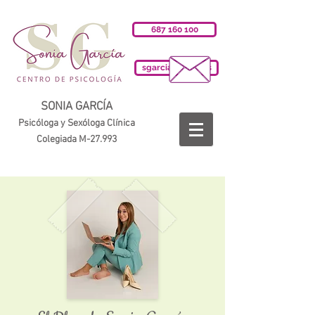
687 160 100
sgarciab@cop.es
SONIA GARCÍA
Psicóloga y Sexóloga Clínica
Colegiada M-27.993