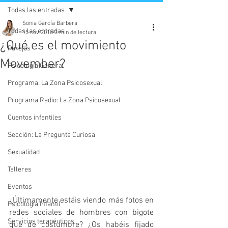
Todas las entradas
Sonia García Barbera
Todas las entradas
15 nov 2018
3 min de lectura
¿Qué es el movimiento
Parejas
Movember?
Psicología General
Programa: La Zona Psicosexual
Programa Radio: La Zona Psicosexual
Cuentos infantiles
Sección: La Pregunta Curiosa
Sexualidad
Talleres
Eventos
¿Últimamente estáis viendo más fotos en 
Psicología Infantil
redes sociales de hombres con bigote 
Servicios terapéuticos
que de costumbre? ¿Os habéis fijado 