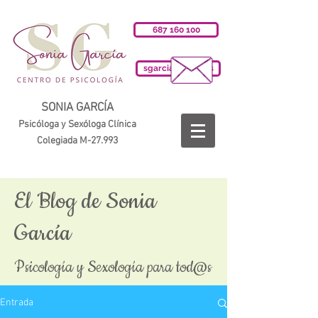
687 160 100
sgarciab@cop.es
SONIA GARCÍA
Psicóloga y Sexóloga Clínica
Colegiada M-27.993
El Blog de Sonia
García
Psicología y Sexología para tod@s
Entrada