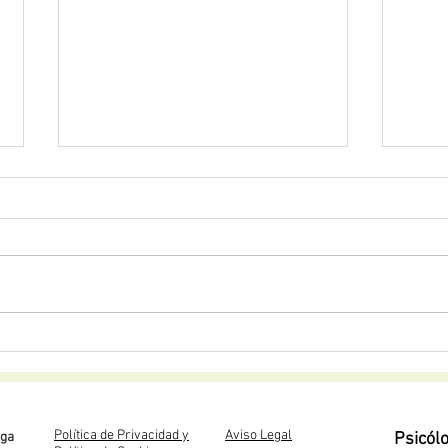
Cómo saber si lo que sufro es
Parej
dependencia emocional
Tell
Política de Privacidad y
Aviso Legal
oga
Psicól