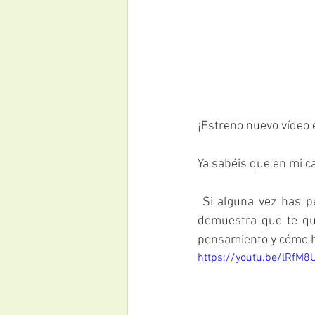
¡Estreno nuevo vídeo 
Ya sabéis que en mi ca
 Si alguna vez has pensado en voz baja o en voz alta que tu pareja no te quiere o que no te 
demuestra que te qui
pensamiento y cómo ha
https://youtu.be/lRfM