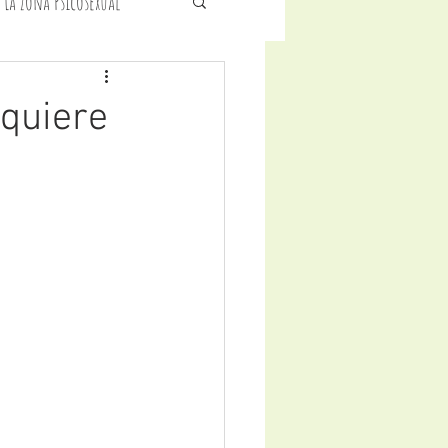
 La Zona Psicosexual
icología Infantil
quiere