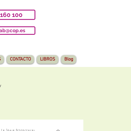
 160 100
iab@cop.es
S
CONTACTO
LIBROS
Blog