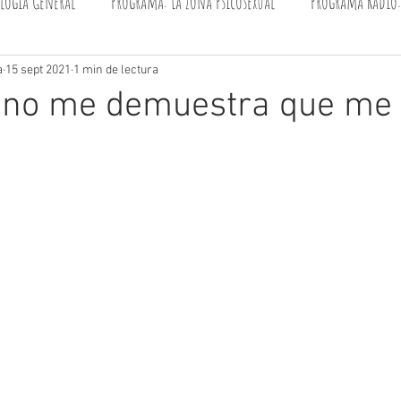
ología General
Programa: La Zona Psicosexual
Programa Radio:
a Pregunta Curiosa
Sexualidad
Talleres
Eventos
Ps
a
15 sept 2021
1 min de lectura
 no me demuestra que me 
9
YouTube