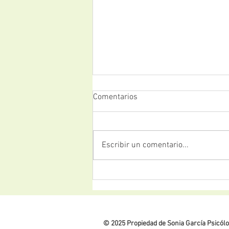
Comentarios
Escribir un comentario...
Cómo puedo superar a mi ex:
claves para entender y
atravesar el duelo tras una
ruptura
© 2025 Propiedad de Sonia García Psicól