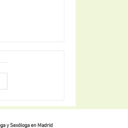
as DADT: Don't Ask, Don't
oga y Sexóloga en Madrid