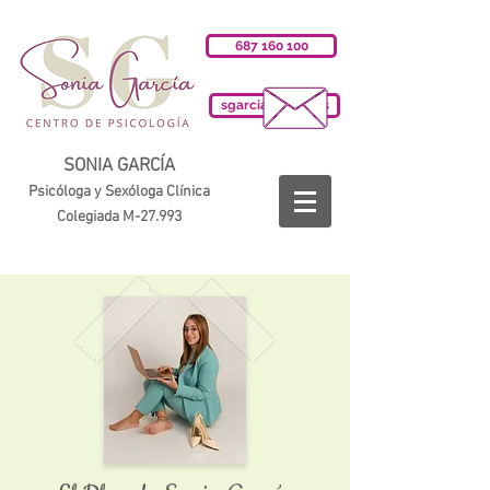
687 160 100
sgarciab@cop.es
SONIA GARCÍA
Psicóloga y Sexóloga Clínica
Colegiada M-27.993