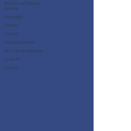
Sección: La Pregunta
Curiosa
Sexualidad
Talleres
Eventos
Psicología Infantil
Servicios terapéuticos
Covid-19
YouTube