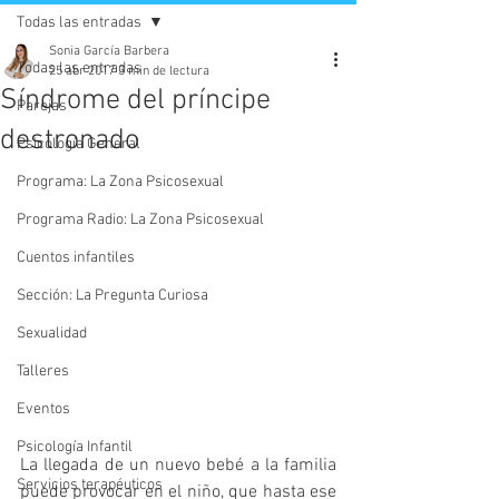
Todas las entradas
Sonia García Barbera
Todas las entradas
25 abr 2017
3 min de lectura
Síndrome del príncipe
Parejas
destronado
Psicología General
Programa: La Zona Psicosexual
Programa Radio: La Zona Psicosexual
Cuentos infantiles
Sección: La Pregunta Curiosa
Sexualidad
Talleres
Eventos
Psicología Infantil
La llegada de un nuevo bebé a la familia 
Servicios terapéuticos
puede provocar en el niño, que hasta ese 