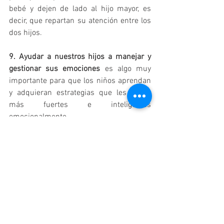
bebé y dejen de lado al hijo mayor, es 
decir, que repartan su atención entre los 
dos hijos.
9. Ayudar a nuestros hijos a manejar y 
gestionar sus emociones
 es algo muy 
importante para que los niños aprendan 
y adquieran estrategias que les harán 
más fuertes e inteligentes 
emocionalmente.
¿Cómo papás estáis desbordados ante 
los celos de vuestro hijo y no sabéis 
cómo gestionarlo? Si estas pautas no os 
funcionan podéis
 buscar ayuda 
profesional contactando con un/a 
psicólogo/a infantil
.