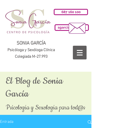
687 160 100
sgarciab@cop.es
SONIA GARCÍA
Psicóloga y Sexóloga Clínica
Colegiada M-27.993
El Blog de Sonia
García
Psicología y Sexología para tod@s
Entrada